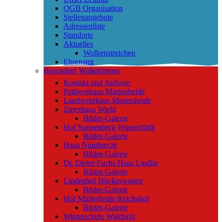
OGB Organisation
Stellenangebote
Adressenliste
Standorte
Aktuelles
Wolkenstreichen
Ehrenamt
Besondere Wohnformen
Kontakt und Anfrage
Pattberghaus Marienheide
Landwehrhaus Marienheide
Zirrerhaus Wiehl
Bilder-Galerie
Hof Sonnenberg Wipperfürth
Bilder-Galerie
Haus Nümbrecht
Bilder-Galerie
Dr. Dieter Fuchs Haus Lindlar
Bilder-Galerie
Lindenhof Hückeswagen
Bilder-Galerie
Hof Müllerheide Reichshof
Bilder-Galerie
Winterschule Waldbröl