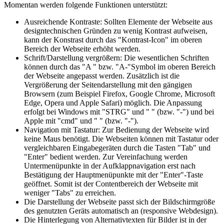
Momentan werden folgende Funktionen unterstützt:
Ausreichende Kontraste: Sollten Elemente der Webseite aus
designtechnischen Gründen zu wenig Kontrast aufweisen,
kann der Konstrast durch das "Kontrast-Icon" im oberen
Bereich der Webseite erhöht werden.
Schrift/Darstellung vergrößern: Die wesentlichen Schriften
können durch das "A " bzw. "A-"Symbol im oberen Bereich
der Webseite angepasst werden. Zusätzlich ist die
Vergrößerung der Seitendarstellung mit den gängigen
Browsern (zum Beispiel Firefox, Google Chrome, Microsoft
Edge, Opera und Apple Safari) möglich. Die Anpassung
erfolgt bei Windows mit "STRG" und " " (bzw. "-") und bei
Apple mit "cmd" und " " (bzw. "-").
Navigation mit Tastatur: Zur Bedienung der Webseite wird
keine Maus benötigt. Die Webseiten können mit Tastatur oder
vergleichbaren Eingabegeräten durch die Tasten "Tab" und
"Enter" bedient werden. Zur Vereinfachung werden
Untermenüpunkte in der Aufklappnavigation erst nach
Bestätigung der Hauptmenüpunkte mit der "Enter"-Taste
geöffnet. Somit ist der Contentbereich der Webseite mit
weniger "Tabs" zu erreichen.
Die Darstellung der Webseite passt sich der Bildschirmgröße
des genutzten Geräts automatisch an (responsive Webdesign).
Die Hinterlegung von Alternativtexten für Bilder ist in der