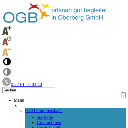
0 22 61 - 6 03 40
Menü
s
OGB Gummersbach
Startseite
Unternehmen
Unser Leitbild