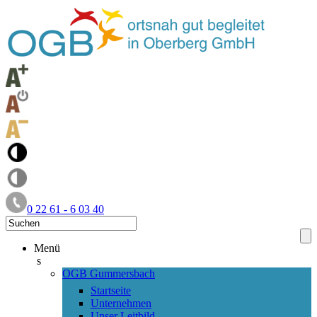
0 22 61 - 6 03 40
Menü
s
OGB Gummersbach
Startseite
Unternehmen
Unser Leitbild