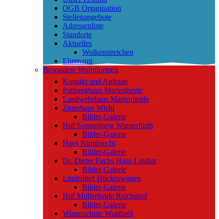
OGB Organisation
Stellenangebote
Adressenliste
Standorte
Aktuelles
Wolkenstreichen
Ehrenamt
Besondere Wohnformen
Kontakt und Anfrage
Pattberghaus Marienheide
Landwehrhaus Marienheide
Zirrerhaus Wiehl
Bilder-Galerie
Hof Sonnenberg Wipperfürth
Bilder-Galerie
Haus Nümbrecht
Bilder-Galerie
Dr. Dieter Fuchs Haus Lindlar
Bilder-Galerie
Lindenhof Hückeswagen
Bilder-Galerie
Hof Müllerheide Reichshof
Bilder-Galerie
Winterschule Waldbröl