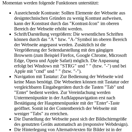
Momentan werden folgende Funktionen unterstützt:
Ausreichende Kontraste: Sollten Elemente der Webseite aus
designtechnischen Gründen zu wenig Kontrast aufweisen,
kann der Konstrast durch das "Kontrast-Icon" im oberen
Bereich der Webseite erhöht werden.
Schrift/Darstellung vergrößern: Die wesentlichen Schriften
können durch das "A " bzw. "A-"Symbol im oberen Bereich
der Webseite angepasst werden. Zusätzlich ist die
Vergrößerung der Seitendarstellung mit den gängigen
Browsern (zum Beispiel Firefox, Google Chrome, Microsoft
Edge, Opera und Apple Safari) möglich. Die Anpassung
erfolgt bei Windows mit "STRG" und " " (bzw. "-") und bei
Apple mit "cmd" und " " (bzw. "-").
Navigation mit Tastatur: Zur Bedienung der Webseite wird
keine Maus benötigt. Die Webseiten können mit Tastatur oder
vergleichbaren Eingabegeräten durch die Tasten "Tab" und
"Enter" bedient werden. Zur Vereinfachung werden
Untermenüpunkte in der Aufklappnavigation erst nach
Bestätigung der Hauptmenüpunkte mit der "Enter"-Taste
geöffnet. Somit ist der Contentbereich der Webseite mit
weniger "Tabs" zu erreichen.
Die Darstellung der Webseite passt sich der Bildschirmgröße
des genutzten Geräts automatisch an (responsive Webdesign).
Die Hinterlegung von Alternativtexten für Bilder ist in der