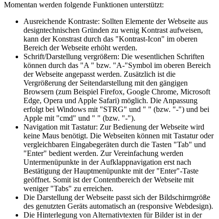
Momentan werden folgende Funktionen unterstützt:
Ausreichende Kontraste: Sollten Elemente der Webseite aus
designtechnischen Gründen zu wenig Kontrast aufweisen,
kann der Konstrast durch das "Kontrast-Icon" im oberen
Bereich der Webseite erhöht werden.
Schrift/Darstellung vergrößern: Die wesentlichen Schriften
können durch das "A " bzw. "A-"Symbol im oberen Bereich
der Webseite angepasst werden. Zusätzlich ist die
Vergrößerung der Seitendarstellung mit den gängigen
Browsern (zum Beispiel Firefox, Google Chrome, Microsoft
Edge, Opera und Apple Safari) möglich. Die Anpassung
erfolgt bei Windows mit "STRG" und " " (bzw. "-") und bei
Apple mit "cmd" und " " (bzw. "-").
Navigation mit Tastatur: Zur Bedienung der Webseite wird
keine Maus benötigt. Die Webseiten können mit Tastatur oder
vergleichbaren Eingabegeräten durch die Tasten "Tab" und
"Enter" bedient werden. Zur Vereinfachung werden
Untermenüpunkte in der Aufklappnavigation erst nach
Bestätigung der Hauptmenüpunkte mit der "Enter"-Taste
geöffnet. Somit ist der Contentbereich der Webseite mit
weniger "Tabs" zu erreichen.
Die Darstellung der Webseite passt sich der Bildschirmgröße
des genutzten Geräts automatisch an (responsive Webdesign).
Die Hinterlegung von Alternativtexten für Bilder ist in der