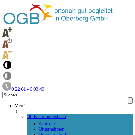
0 22 61 - 6 03 40
Menü
s
OGB Gummersbach
Startseite
Unternehmen
Unser Leitbild