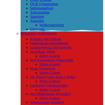
OGB Organisation
Stellenangebote
Adressenliste
Standorte
Aktuelles
Wolkenstreichen
Ehrenamt
Besondere Wohnformen
Kontakt und Anfrage
Pattberghaus Marienheide
Landwehrhaus Marienheide
Zirrerhaus Wiehl
Bilder-Galerie
Hof Sonnenberg Wipperfürth
Bilder-Galerie
Haus Nümbrecht
Bilder-Galerie
Dr. Dieter Fuchs Haus Lindlar
Bilder-Galerie
Lindenhof Hückeswagen
Bilder-Galerie
Hof Müllerheide Reichshof
Bilder-Galerie
Winterschule Waldbröl