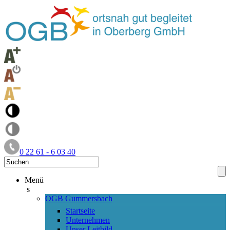
0 22 61 - 6 03 40
Menü
s
OGB Gummersbach
Startseite
Unternehmen
Unser Leitbild