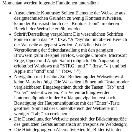
Momentan werden folgende Funktionen unterstützt:
Ausreichende Kontraste: Sollten Elemente der Webseite aus
designtechnischen Gründen zu wenig Kontrast aufweisen,
kann der Konstrast durch das "Kontrast-Icon" im oberen
Bereich der Webseite erhöht werden.
Schrift/Darstellung vergrößern: Die wesentlichen Schriften
können durch das "A " bzw. "A-"Symbol im oberen Bereich
der Webseite angepasst werden. Zusätzlich ist die
Vergrößerung der Seitendarstellung mit den gängigen
Browsern (zum Beispiel Firefox, Google Chrome, Microsoft
Edge, Opera und Apple Safari) möglich. Die Anpassung
erfolgt bei Windows mit "STRG" und " " (bzw. "-") und bei
Apple mit "cmd" und " " (bzw. "-").
Navigation mit Tastatur: Zur Bedienung der Webseite wird
keine Maus benötigt. Die Webseiten können mit Tastatur oder
vergleichbaren Eingabegeräten durch die Tasten "Tab" und
"Enter" bedient werden. Zur Vereinfachung werden
Untermenüpunkte in der Aufklappnavigation erst nach
Bestätigung der Hauptmenüpunkte mit der "Enter"-Taste
geöffnet. Somit ist der Contentbereich der Webseite mit
weniger "Tabs" zu erreichen.
Die Darstellung der Webseite passt sich der Bildschirmgröße
des genutzten Geräts automatisch an (responsive Webdesign).
Die Hinterlegung von Alternativtexten für Bilder ist in der