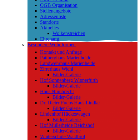
OGB Organisation
Stellenangebote
Adressenliste
Standorte
Aktuelles
Wolkenstreichen
Ehrenamt
Besondere Wohnformen
Kontakt und Anfrage
Pattberghaus Marienheide
Landwehrhaus Marienheide
Zirrerhaus Wiehl
Bilder-Galerie
Hof Sonnenberg Wipperfürth
Bilder-Galerie
Haus Nümbrecht
Bilder-Galerie
Dr. Dieter Fuchs Haus Lindlar
Bilder-Galerie
Lindenhof Hückeswagen
Bilder-Galerie
Hof Müllerheide Reichshof
Bilder-Galerie
Winterschule Waldbröl