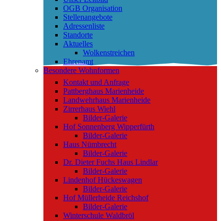
OGB Organisation
Stellenangebote
Adressenliste
Standorte
Aktuelles
Wolkenstreichen
Ehrenamt
Besondere Wohnformen
Kontakt und Anfrage
Pattberghaus Marienheide
Landwehrhaus Marienheide
Zirrerhaus Wiehl
Bilder-Galerie
Hof Sonnenberg Wipperfürth
Bilder-Galerie
Haus Nümbrecht
Bilder-Galerie
Dr. Dieter Fuchs Haus Lindlar
Bilder-Galerie
Lindenhof Hückeswagen
Bilder-Galerie
Hof Müllerheide Reichshof
Bilder-Galerie
Winterschule Waldbröl