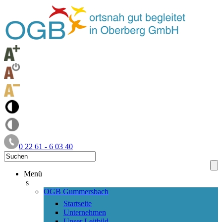
0 22 61 - 6 03 40
Menü
s
OGB Gummersbach
Startseite
Unternehmen
Unser Leitbild