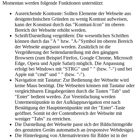
Momentan werden folgende Funktionen unterstützt:
Ausreichende Kontraste: Sollten Elemente der Webseite aus
designtechnischen Gründen zu wenig Kontrast aufweisen,
kann der Konstrast durch das "Kontrast-Icon" im oberen
Bereich der Webseite erhöht werden.
Schrift/Darstellung vergrößern: Die wesentlichen Schriften
können durch das "A " bzw. "A-"Symbol im oberen Bereich
der Webseite angepasst werden. Zusätzlich ist die
Vergrößerung der Seitendarstellung mit den gängigen
Browsern (zum Beispiel Firefox, Google Chrome, Microsoft
Edge, Opera und Apple Safari) möglich. Die Anpassung
erfolgt bei Windows mit "STRG" und " " (bzw. "-") und bei
Apple mit "cmd" und " " (bzw. "-").
Navigation mit Tastatur: Zur Bedienung der Webseite wird
keine Maus benötigt. Die Webseiten können mit Tastatur oder
vergleichbaren Eingabegeräten durch die Tasten "Tab" und
"Enter" bedient werden. Zur Vereinfachung werden
Untermenüpunkte in der Aufklappnavigation erst nach
Bestätigung der Hauptmenüpunkte mit der "Enter"-Taste
geöffnet. Somit ist der Contentbereich der Webseite mit
weniger "Tabs" zu erreichen.
Die Darstellung der Webseite passt sich der Bildschirmgröße
des genutzten Geräts automatisch an (responsive Webdesign).
Die Hinterlegung von Alternativtexten für Bilder ist in der