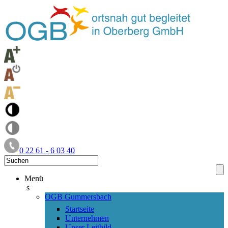
0 22 61 - 6 03 40
Menü
s
OGB Gummersbach
Startseite
Unternehmen
Unser Leitbild