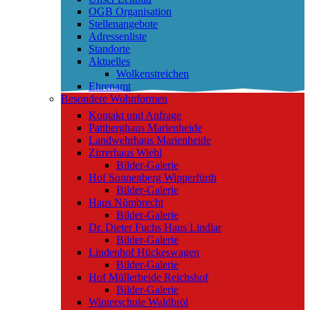
OGB Organisation
Stellenangebote
Adressenliste
Standorte
Aktuelles
Wolkenstreichen
Ehrenamt
Besondere Wohnformen
Kontakt und Anfrage
Pattberghaus Marienheide
Landwehrhaus Marienheide
Zirrerhaus Wiehl
Bilder-Galerie
Hof Sonnenberg Wipperfürth
Bilder-Galerie
Haus Nümbrecht
Bilder-Galerie
Dr. Dieter Fuchs Haus Lindlar
Bilder-Galerie
Lindenhof Hückeswagen
Bilder-Galerie
Hof Müllerheide Reichshof
Bilder-Galerie
Winterschule Waldbröl