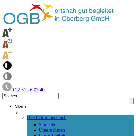
0 22 61 - 6 03 40
Menü
s
OGB Gummersbach
Startseite
Unternehmen
Unser Leitbild