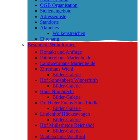
OGB Organisation
Stellenangebote
Adressenliste
Standorte
Aktuelles
Wolkenstreichen
Ehrenamt
Besondere Wohnformen
Kontakt und Anfrage
Pattberghaus Marienheide
Landwehrhaus Marienheide
Zirrerhaus Wiehl
Bilder-Galerie
Hof Sonnenberg Wipperfürth
Bilder-Galerie
Haus Nümbrecht
Bilder-Galerie
Dr. Dieter Fuchs Haus Lindlar
Bilder-Galerie
Lindenhof Hückeswagen
Bilder-Galerie
Hof Müllerheide Reichshof
Bilder-Galerie
Winterschule Waldbröl