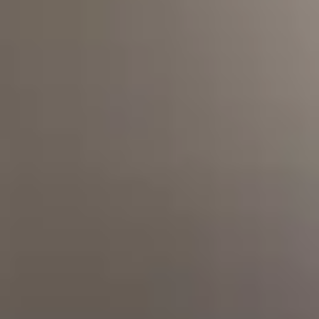
Wer auf Hof Sonnenberg lebt ist bereit aktiv im Haushalt und in der
Landwirtschaft mitzuarbeiten sowie sich an gemeinschaftlichen
Aktionen zu beteiligen.
Unser Wohnbereich besteht aus Einzelzimmern und den
Gruppenräumen. Zum Hof gehören außerdem ca. acht Hektar
landwirtschaftliche Nutzfläche (Heuwiesen, Weideflächen, Ställe
und Auslaufflächen für Hühner & Schafe etc.). Im angrenzenden
Hofladen verkaufen wir Erzeugnisse aus der Landwirtschaft und
bieten diese auch auf dem Wochenmarkt in Wipperfürth an.
Das Leben auf dem Hof Sonnenberg besteht aus verschiedenen
Schwerpunkten. Im Fokus stehen die Alltagsbewältigung
(Einkaufen, Kochen, Haushaltstätigkeiten, Arztbesuche etc.) und die
Freizeitgestaltung.
Das multiprofessionelle Team steht Ihnen zur Seite und unterstützt
Sie neue Fähigkeiten zu erlangen und zu verbessern. Das
Augenmerk liegt dabei auf Ihrer Selbstständigkeit und
Eigenverantwortung.
Eine weitere wichtige Rolle spielt die Tagesstruktur auf dem Hof. Je
nach Interesse und Vorliebe erproben Sie Tätigkeiten in der
Landwirtschaft oder Hauswirtschaft und bauen Ihre Fähigkeiten aus.
Zusätzlich gibt es Projektgruppen, die sich mit speziellen Themen