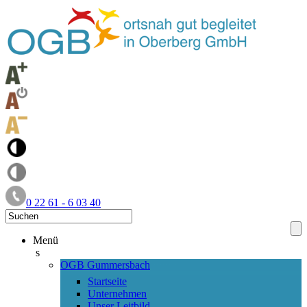
0 22 61 - 6 03 40
Menü
s
OGB Gummersbach
Startseite
Unternehmen
Unser Leitbild