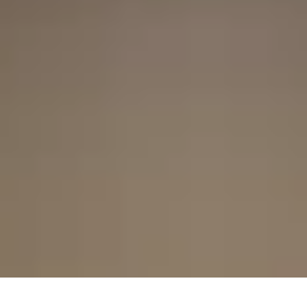
Weiter lesen
Kontakt Hof Sonnenberg
Sonnenberg 1
51688 Wipperfürth
Telefon: 0 22 67 - 8 01 56
Fax: 0 22 67 - 8 27 58
© 2020 OGB Gummersbach ·
Impressum
·
Datenschutz
·
Webdesign
·
Programmierung Barrierefreie Webseite
·
Login: