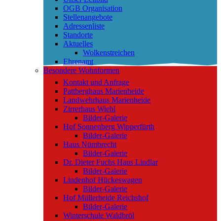
OGB Organisation
Stellenangebote
Adressenliste
Standorte
Aktuelles
Wolkenstreichen
Ehrenamt
Besondere Wohnformen
Kontakt und Anfrage
Pattberghaus Marienheide
Landwehrhaus Marienheide
Zirrerhaus Wiehl
Bilder-Galerie
Hof Sonnenberg Wipperfürth
Bilder-Galerie
Haus Nümbrecht
Bilder-Galerie
Dr. Dieter Fuchs Haus Lindlar
Bilder-Galerie
Lindenhof Hückeswagen
Bilder-Galerie
Hof Müllerheide Reichshof
Bilder-Galerie
Winterschule Waldbröl