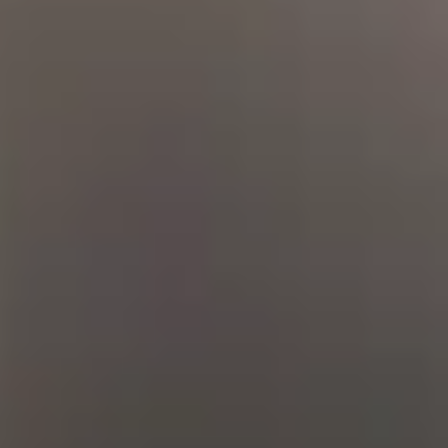
der Landwirtschaft beschäftigen. Auch hier wird die eigene
Leistungsfähigkeit, auch zur Vorbereitung für eine Beschäftigung
außerhalb des Hofs, getestet und verbessert.
Tagsüber befinden wir uns mit Ihnen auf dem Hof Sonnenberg und
in der Nacht sind wir jederzeit telefonisch erreichbar und bei Bedarf
innerhalb von 30 Minuten vor Ort.
Der Kostenträger für Ihren Aufenthalt ist in den meisten Fällen der
Landschaftsverband Rheinland.
Lernen Sie unsere Einrichtung bei einem Besuch kennen und finden
Sie mit uns heraus, ob unser Konzept zu Ihnen passt.
Bei konkretem Interesse wenden Sie sich bitte per Mail oder
telefonisch an Hr. Ziebarth (
& 02261/603420).
Preisliste Hof Sonnenberg
Hof Sonnenberg
Wipperfürth
Bilder-Galerie