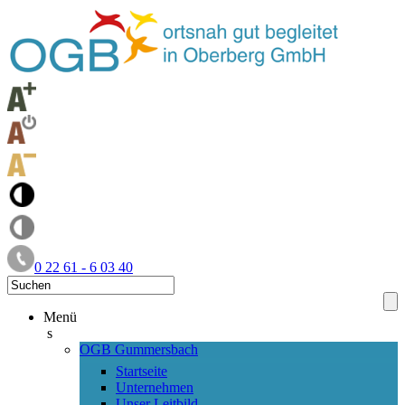
0 22 61 - 6 03 40
Menü
s
OGB Gummersbach
Startseite
Unternehmen
Unser Leitbild