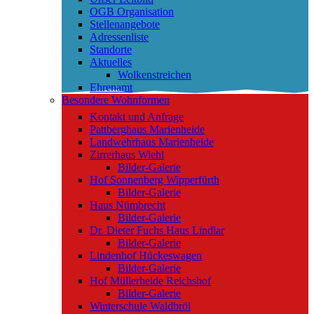
OGB Organisation
Stellenangebote
Adressenliste
Standorte
Aktuelles
Wolkenstreichen
Ehrenamt
Besondere Wohnformen
Kontakt und Anfrage
Pattberghaus Marienheide
Landwehrhaus Marienheide
Zirrerhaus Wiehl
Bilder-Galerie
Hof Sonnenberg Wipperfürth
Bilder-Galerie
Haus Nümbrecht
Bilder-Galerie
Dr. Dieter Fuchs Haus Lindlar
Bilder-Galerie
Lindenhof Hückeswagen
Bilder-Galerie
Hof Müllerheide Reichshof
Bilder-Galerie
Winterschule Waldbröl